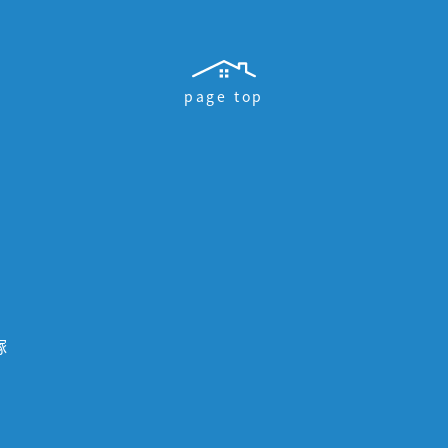
page top
塚