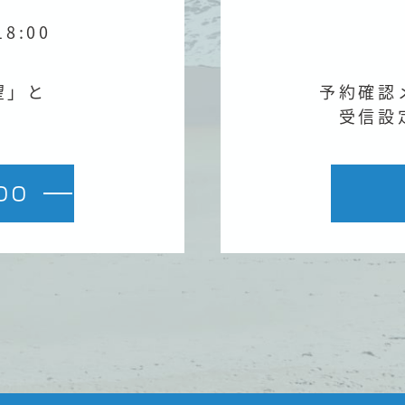
18:00
望」と
予約確認
。
受信設
00